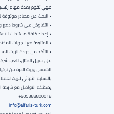
فهي تقوم بعدة مهام رئيسية 
• البحث عن مصادر موثوقة لل
• التفاوض على شروط دفع و
• إعداد كافة مستندات الاستي
• المتابعة مع الجهات المختص
• التأكد من جودة الزيت الم
على سبيل المثال، تلعب شركة 
الشمس وزيت الذرة من تركيا إ
بالتسليم النهائي للزيت لعمل
يمكنكم التواصل مع شركة الف
‎+905388800018
info@alfaris-turk.com
نحن مستعدون لخدمتكم وسد ح