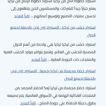
استيراد خطوط انتاج من تركيا استيراد خطوط الإنتاج من تركيا
يعتبر خياراً جيداً للشركات والمستثمرين الذين يتطلعون إلى
:
تحسين عمليات التصنيع وتوسيع أعمالهم.…
اقرأ المزيد
طريقة
استيراد خشب من تركيا : الاستيراد اون لاين بالجملة لجميع
استيراد
الدول
خطوط
استيراد خشب من تركيا تركيا هي واحدة من أهم الدول
انتاج
المصدرة للخشب في العالم، وتتميز بتوافر موارد الخشب الغنية
من
:
والمنتجات ذات الجودة العالية.…
اقرأ المزيد
تركيا
استيراد
:
استيراد خضار مجمدة من تركيا رخيصة : الاستيراد اون لاين
خشب
الاستيراد
بالجملة لجميع الدول
من
اون
استيراد خضار مجمدة من تركيا يُعدُّ الخضار المجمد من
تركيا
لاين
المنتجات الغذائية الهامة في الأسواق العالمية. يتم تصنيعه
:
بالجملة
:
بطرق حديثة للحفاظ على جودة المنتج…
اقرأ المزيد
الاستيراد