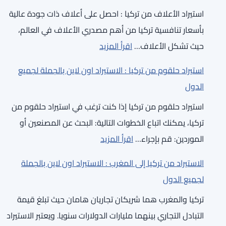
من
لاين
استيراد الأعلاف من تركيا : احصل على أعلاف ذات جودة عالية
تركيا
بالجملة
بأسعار تنافسية تركيا من أهم مصدري الأعلاف في العالم،
:
لجميع
:
حيث تشكل الأعلاف…
اقرأ المزيد
الاستيراد
الدول
استيراد
اون
استيراد حلقوم من تركيا : الاستيراد اون لاين بالجملة لجميع
الأعلاف
لاين
الدول
من
بالجملة
استيراد حلقوم من تركيا إذا كنت ترغب في استيراد حلقوم من
تركيا
لجميع
تركيا، يمكنك اتباع الخطوات التالية: البحث عن المصنعين أو
:
الدول
:
الموردين: قم بإجراء…
اقرأ المزيد
الاستيراد
استيراد
اون
الاستيراد من تركيا إلى المغرب : الاستيراد اون لاين بالجملة
حلقوم
لاين
لجميع الدول
من
بالجملة
تركيا والمغرب هما شريكان تجاريان هامان حيث تبلغ قيمة
تركيا
لجميع
التبادل التجاري بينهما مليارات الدولارات سنويا. ويعتبر الاستيراد
:
الدول