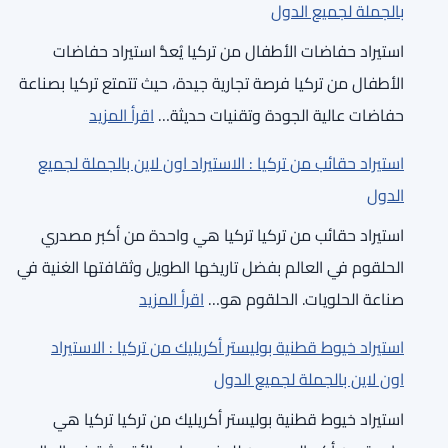
اون
بالجملة لجميع الدول
من
لاين
استيراد حفاضات الأطفال من تركيا يُعدُّ استيراد حفاضات
تركيا
بالجملة
الأطفال من تركيا فرصة تجارية جيدة، حيث تتمتع تركيا بصناعة
:
لجميع
:
حفاضات عالية الجودة وتقنيات حديثة…
اقرأ المزيد
الاستيراد
الدول
استيراد
اون
استيراد حقائب من تركيا : الاستيراد اون لاين بالجملة لجميع
حفاضات
لاين
الدول
الأطفال
بالجملة
استيراد حقائب من تركيا تركيا هي واحدة من أكبر مصدري
من
لجميع
الحلقوم في العالم بفضل تاريخها الطويل وثقافتها الغنية في
تركيا
الدول
:
صناعة الحلويات. الحلقوم هو…
اقرأ المزيد
:
استيراد
الاستيراد
استيراد خيوط قطنية بوليستر أكريليك من تركيا : الاستيراد
حقائب
اون
اون لاين بالجملة لجميع الدول
من
لاين
استيراد خيوط قطنية بوليستر أكريليك من تركيا تركيا هي
تركيا
بالجملة