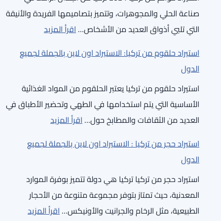
من
لاين
صناعة الحلي والمجوهرات، وتتميز بتصاميمها الفريدة والأنيقة
تركيا
بالجملة
:
التي تلبي أذواق العديد من الأشخاص…
اقرأ المزيد
:
لجميع
كيفية
الاستيراد
الدول
استيراد حلقوم من تركيا: الاستيراد اون لاين بالجملة لجميع
استيراد
اون
الدول
خواتم
لاين
استيراد حلقوم من تركيا يعتبر الحلقوم من المواد الغذائية
من
بالجملة
الأساسية التي يتم استخدامها في الطهي وتحضير الأطباق في
تركيا
لجميع
:
العديد من الثقافات والمطابخ حول…
اقرأ المزيد
:
الدول
استيراد
الاستيراد
استيراد حجر من تركيا : الاستيراد اون لاين بالجملة لجميع
حلقوم
اون
الدول
من
لاين
استيراد حجر من تركيا تركيا هي دولة تتميز بوفرة الموارد
تركيا:
بالجملة
المعدنية، حيث تمتاز بتوفر مجموعة متنوعة من الأحجار
الاستيراد
لجميع
:
الطبيعية، مثل الرخام والجرانيت والأونيكس…
اقرأ المزيد
اون
الدول