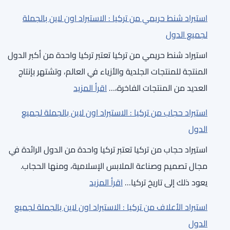
لجميع
استيراد
اون
الدول
استيراد شنط حريمي من تركيا : الاستيراد اون لاين بالجملة
خضار
لاين
لجميع الدول
مجمدة
بالجملة
استيراد شنط حريمي من تركيا تعتبر تركيا واحدة من أكبر الدول
من
لجميع
المنتجة للمنتجات الجلدية والأزياء في العالم، وتشتهر بإنتاج
تركيا
الدول
:
العديد من المنتجات الفاخرة،…
اقرأ المزيد
رخيصة
استيراد
:
استيراد حجاب من تركيا : الاستيراد اون لاين بالجملة لجميع
شنط
الاستيراد
الدول
حريمي
اون
استيراد حجاب من تركيا تعتبر تركيا واحدة من الدول الرائدة في
من
لاين
مجال تصميم وصناعة الملابس الإسلامية، ومنها الحجاب.
تركيا
بالجملة
:
يعود ذلك إلى تاريخ تركيا…
اقرأ المزيد
:
لجميع
استيراد
الاستيراد
الدول
استيراد الأعلاف من تركيا : الاستيراد اون لاين بالجملة لجميع
حجاب
اون
الدول