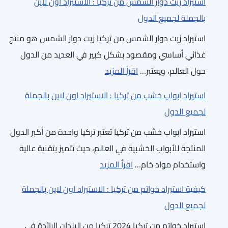
لجميع
استيراد زيت دوار الشمس من تركيا : الاستيراد اون لاين
فساتين
لاين
الدول
بالجملة لجميع الدول
زفاف
بالجملة
استيراد زيت دوار الشمس من تركيا زيت دوار الشمس هو منتج
من
لجميع
غذائي أساسي ومقصود بشكل كبير في العديد من الدول
تركيا
الدول
:
حول العالم، ويعتبر…
اقرأ المزيد
:
استيراد
الاستيراد
استيراد ابواب خشب من تركيا : الاستيراد اون لاين بالجملة
زيت
اون
لجميع الدول
دوار
لاين
استيراد ابواب خشب من تركيا تعتبر تركيا واحدة من أكبر الدول
الشمس
بالجملة
المنتجة للأبواب الخشبية في العالم، حيث تتميز بتقنية عالية
من
لجميع
:
واستخدام مواد خام…
اقرأ المزيد
تركيا
الدول
استيراد
:
كيفية استيراد خواتم من تركيا : الاستيراد اون لاين بالجملة
ابواب
الاستيراد
لجميع الدول
خشب
اون
استيراد خواتم من تركيا 2024 تركيا من البلدان الرائدة في