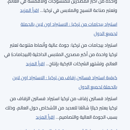
واحدة من أكبر المصدرين للمنسوجات والأقمشة في العالم،
:
لجميع
:
وتعتبر صناعة النسيج والملابس في تركيا…
اقرأ المزيد
الاستيراد
الدول
استيراد
اون
استيراد بيجامات من تركيا : الاستيراد اون لاين بالجملة
خيوط
لاين
لجميع الدول
قطنية
بالجملة
استيراد بيجامات من تركيا: جودة عالية وأنماط متنوعة تعتبر
بوليستر
لجميع
تركيا واحدة من أكبر مصدري الملابس الداخلية (البيجامات) في
أكريليك
الدول
:
العالم، وتشتهر الشركات التركية بإنتاج…
اقرأ المزيد
من
استيراد
تركيا
كيفية استيراد فساتين زفاف من تركيا : الاستيراد اون لاين
بيجامات
:
بالجملة لجميع الدول
من
الاستيراد
استيراد فساتين زفاف من تركيا استيراد فساتين الزفاف من
تركيا
اون
تركيا يعتبر خيارًا شائعًا للعديد من الأشخاص حول العالم، وذلك
:
لاين
:
بسبب الجودة العالية والتصاميم…
اقرأ المزيد
الاستيراد
بالجملة
كيفية استيراد
اون