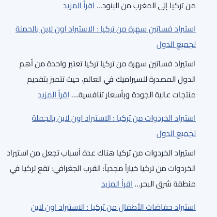
:
من تركيا إلى المغرب من البنود…
اقرأ المزيد
الاستيراد
الاستيراد
اون
استيراد فساتين سهرة من تركيا : الاستيراد اون لاين بالجملة
من
لاين
لجميع الدول
تركيا
بالجملة
استيراد فساتين سهرة من تركيا تركيا تعتبر واحدة من أهم
إلى
لجميع
الدول المصدرة للسيراميك في العالم، حيث تتميز بتقديم
المغرب
الدول
:
منتجات عالية الجودة وبأسعار تنافسية.…
اقرأ المزيد
:
استيراد
الاستيراد
استيراد الخردوات من تركيا : الاستيراد اون لاين بالجملة
فساتين
اون
لجميع الدول
سهرة
لاين
استيراد الخردوات من تركيا هناك عدة أسباب تجعل من استيراد
من
بالجملة
الخردوات من تركيا خياراً مجدياً: القرب الجغرافي: تقع تركيا في
تركيا
لجميع
:
منطقة شرق البحر…
اقرأ المزيد
:
الدول
استيراد
الاستيراد
استيراد حفاضات الأطفال من تركيا : الاستيراد اون لاين
الخردوات